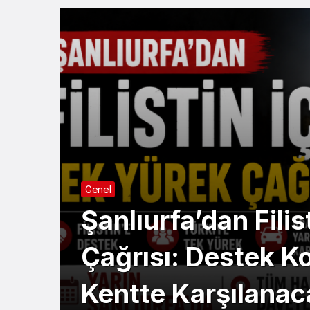
Genel
Şanlıurfa’dan Filis
Çağrısı: Destek K
Kentte Karşılanac