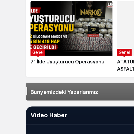
Genel
Genel
71 İlde Uyuşturucu Operasyonu
ATATÜR
ASFAL
Bünyemizdeki Yazarlarımız
Video Haber