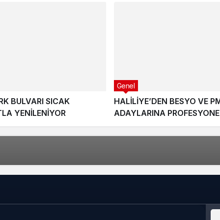
Genel
K BULVARI SICAK
HALİLİYE’DEN BESYO VE P
TLA YENİLENİYOR
ADAYLARINA PROFESYONE
HAZIRLIK DESTEĞİ