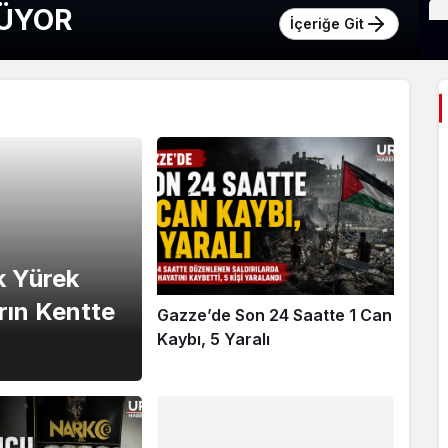
RÜYOR
İçeriğe Git
ek Yürek
rın Kentte
Gazze’de Son 24 Saatte 1 Can
Kaybı, 5 Yaralı