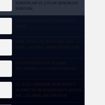
KONSERLERİ VE ÇOCUK ŞENLİKLERİ
SÜRÜYOR
Şanlıurfa’da Go-Kart Pisti Hizmete
Açıldı
VEKİL ÖZYAVUZ: ELEKTRİK LÜKS
DEĞİL, EN TEMEL KAMU HİZMETİDİR
BÜYÜKŞEHİR’İN DEV ULAŞIM
PROJESİNDE İLK KAZMA VURULDU
ÜÇ İLÇEYİ BİRBİRİNE BAĞLAYAN 17
KİLOMETRELİK GÜZERGÂHTA BETON
YOL ÇALIŞMALARI SÜRÜYOR