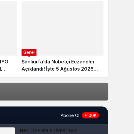
Genel
MYO
Şanlıurfa’da Nöbetçi Eczaneler
L
Açıklandı! İşte 5 Ağustos 2026
Listesi
Abone Ol
+100K
HALİLİYE BELEDİYESİ YAZ