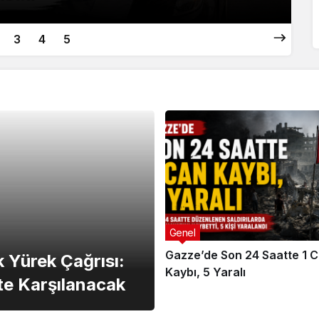
3
4
5
Genel
Gazze’de Son 24 Saatte 1 
ek Yürek Çağrısı:
Kaybı, 5 Yaralı
te Karşılanacak