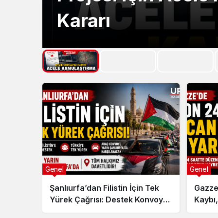
Kararı
Genel
Genel
Şanlıurfa’dan Filistin İçin Tek
Gazze
Yürek Çağrısı: Destek Konvoyu
Kaybı,
Yarın Kentte Karşılanacak