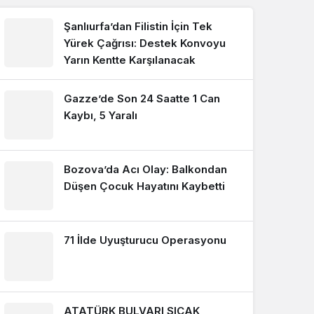
Şanlıurfa’dan Filistin İçin Tek
Yürek Çağrısı: Destek Konvoyu
Yarın Kentte Karşılanacak
Gazze’de Son 24 Saatte 1 Can
Kaybı, 5 Yaralı
Bozova’da Acı Olay: Balkondan
Düşen Çocuk Hayatını Kaybetti
Genel
71 İlde Uyuşturucu Operasyonu
Gazze’de Son 24 Saatte 
Kaybı, 5 Yaralı
ATATÜRK BULVARI SICAK