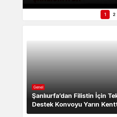
1
2
Gözden Kaçmasın
Genel
Şanlıurfa’dan Filistin İçin T
Destek Konvoyu Yarın Kent