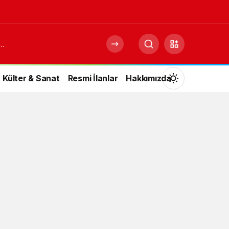
Külter & Sanat
Resmi İlanlar
Hakkımızda
Mod
değiştir
Gündüz Modu
Gündüz modunu seçin.
Gece Modu
Gece modunu seçin.