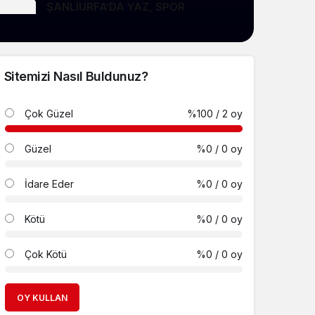
ŞANLIURFA’DA YAZ, SPOR
OKULLARINDA YÜZME KURSLARIYLA
YAZ DOLU DOLU GEÇİYOR
Sitemizi Nasıl Buldunuz?
ŞANLIURFA BÜYÜKŞEHİR BELEDİYESİ
2026 YAZ KURSLARI BAŞLIYOR
Çok Güzel
%100
/ 2 oy
Güzel
%0
/ 0 oy
İdare Eder
%0
/ 0 oy
Kötü
%0
/ 0 oy
Çok Kötü
%0
/ 0 oy
OY KULLAN