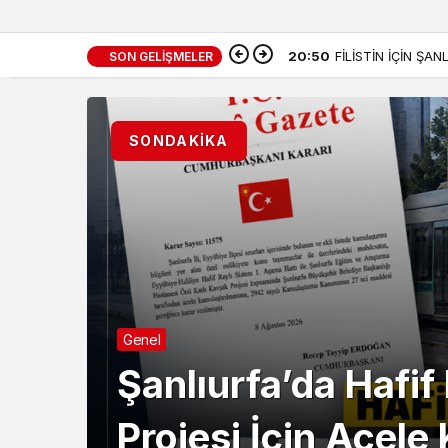
20:50
FİLİSTİN İÇİN ŞA
SON GELIŞMELER
SONDAKİKA
Genel
Şanlıurfa’da Hafif
Projesi İçin Acel