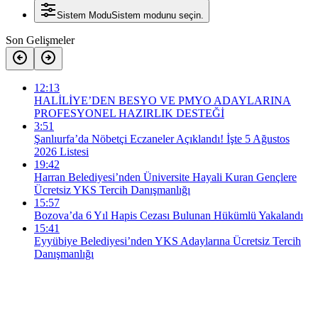
Sistem Modu
Sistem modunu seçin.
Son Gelişmeler
12:13
HALİLİYE’DEN BESYO VE PMYO ADAYLARINA
PROFESYONEL HAZIRLIK DESTEĞİ
3:51
Şanlıurfa’da Nöbetçi Eczaneler Açıklandı! İşte 5 Ağustos
2026 Listesi
19:42
Harran Belediyesi’nden Üniversite Hayali Kuran Gençlere
Ücretsiz YKS Tercih Danışmanlığı
15:57
Bozova’da 6 Yıl Hapis Cezası Bulunan Hükümlü Yakalandı
15:41
Eyyübiye Belediyesi’nden YKS Adaylarına Ücretsiz Tercih
Danışmanlığı