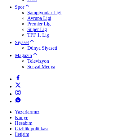
Spor
Şampiyonlar Ligi
Avrupa Ligi
Premier Lig
Süper Lig
TFF 1. Lig
Siyaset
Dünya Siyaseti
Magazin
Televizyon
Sosyal Medya
Yazarlarımız
Künye
Hesabım
Gizlilik politikası
İletişim