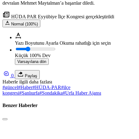
devralan Mehmet Maytalman’a başarılar diledi.
HÜDA PAR Eyyübiye İlçe Kongresi gerçekleştirildi
Normal (100%)
Yazı Boyutunu Ayarla
Okuma rahatlığı için seçin
Küçük
100%
Dev
Varsayılana dön
0
Paylaş
Haberle ilgili daha fazlası
#
güncel
#
Haber
#
HÜDA-PAR
#
ilçe
kongresi
#
Şanlıurfa
#
Sondakika
#
Urfa Haber Ajansı
Benzer Haberler