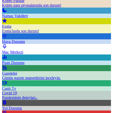
Kripto Paralar
Kripto para piyasalarında son durum!
Namaz Vakitleri
Emtia
Emtia'larda son durum!
Hava Durumu
Maç Merkezi
Puan Durumu
Gazeteler
Günün gazete manşetlerini inceleyin.
Canlı Tv
Covid 19
Pandeminin detayları..
Yol Durumu