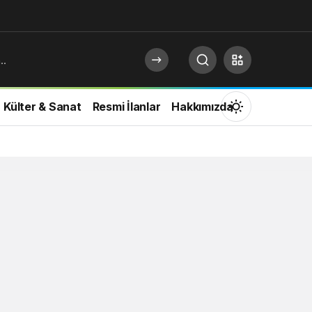
Külter & Sanat
Resmi İlanlar
Hakkımızda
Mod
değiştir
Gündüz Modu
Gündüz modunu seçin.
Gece Modu
Gece modunu seçin.