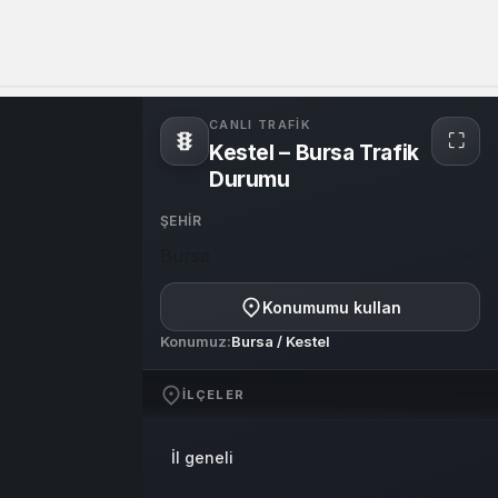
Sistem Modu
Sistem modunu seçin.
CANLI TRAFIK
⛶
Kestel – Bursa Trafik
Tam
ekra
Durumu
ŞEHIR
Bursa
Konumumu kullan
Konumuz:
Bursa / Kestel
İLÇELER
İl geneli