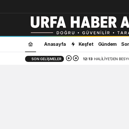
Anasayfa
Keşfet
Gündem
Son
12:13
HALİLİYE’DEN BES
SON GELIŞMELER