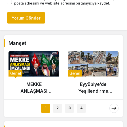
posta adresimi ve web site adresimi bu tarayıcıya kaydet.
Yorum Gönder
Manşet
Genel
Genel
MEKKE
Eyyübiye’de
ANLAŞMASI
Yeşillendirme
İMZALANIYOR
Çalışmaları Hız
Kesmiyor
1
2
3
4