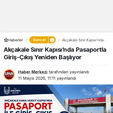
Güncel
Haberler
Akçakale Sınır Kapısı’nda
Pasaportla Giriş-Çıkış
Akçakale Sınır Kapısı’nda Pasaportla
Yeniden Başlıyor
Giriş-Çıkış Yeniden Başlıyor
Haber Merkezi
tarafından yayınlandı
11 Mayıs 2026, 11:11
yayınlandı