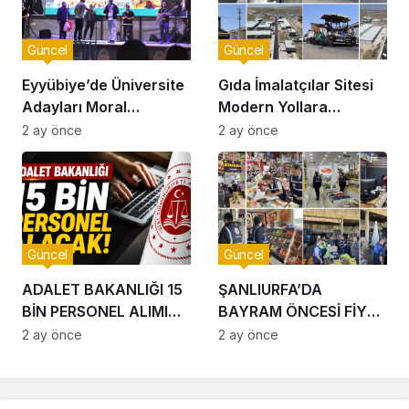
Güncel
Güncel
Eyyübiye’de Üniversite
Gıda İmalatçılar Sitesi
Adayları Moral
Modern Yollara
Depoladı
Kavuşuyor
2 ay önce
2 ay önce
Güncel
Güncel
ADALET BAKANLIĞI 15
ŞANLIURFA’DA
BİN PERSONEL ALIMI
BAYRAM ÖNCESİ FİYAT
YAPACAK
DENETİMLERİ
2 ay önce
2 ay önce
SIKILAŞTIRILDI