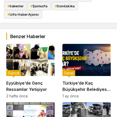
#
haberler
#
Şanlıurfa
#
Sondakika
#
Urfa Haber Ajansı
Benzer Haberler
Güncel
Genel
Eyyübiye’de Genç
Türkiye’de Kaç
Ressamlar Yetişiyor
Büyükşehir Belediyesi
Bulunuyor?
2 hafta önce
1 ay önce