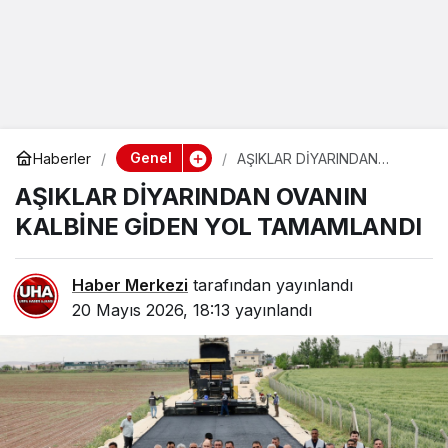
Genel
Haberler
AŞIKLAR DİYARINDAN
OVANIN KALBİNE GİDEN
AŞIKLAR DİYARINDAN OVANIN
YOL TAMAMLANDI
KALBİNE GİDEN YOL TAMAMLANDI
Haber Merkezi
tarafından yayınlandı
20 Mayıs 2026, 18:13
yayınlandı