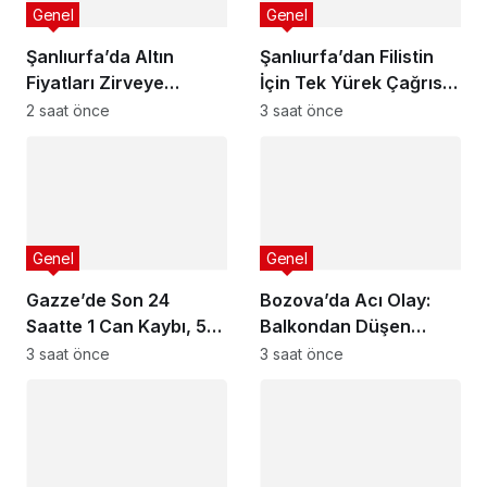
Genel
Genel
Şanlıurfa’da Altın
Şanlıurfa’dan Filistin
Fiyatları Zirveye
İçin Tek Yürek Çağrısı:
Koşuyor
Destek Konvoyu Yarın
2 saat önce
3 saat önce
Kentte Karşılanacak
Genel
Genel
Gazze’de Son 24
Bozova’da Acı Olay:
Saatte 1 Can Kaybı, 5
Balkondan Düşen
Yaralı
Çocuk Hayatını
3 saat önce
3 saat önce
Kaybetti