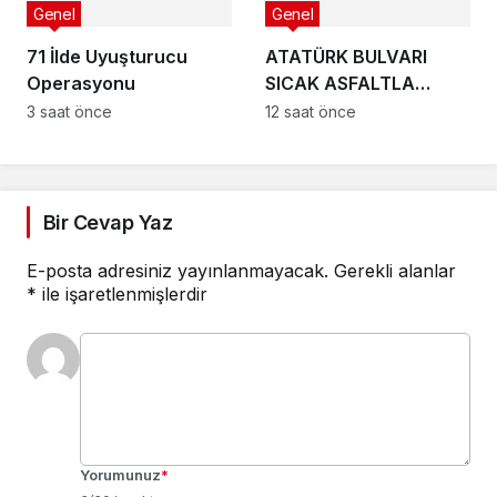
Genel
Genel
71 İlde Uyuşturucu
ATATÜRK BULVARI
Operasyonu
SICAK ASFALTLA
YENİLENİYOR
3 saat önce
12 saat önce
Bir Cevap Yaz
E-posta adresiniz yayınlanmayacak.
Gerekli alanlar
*
ile işaretlenmişlerdir
Yorumunuz
*