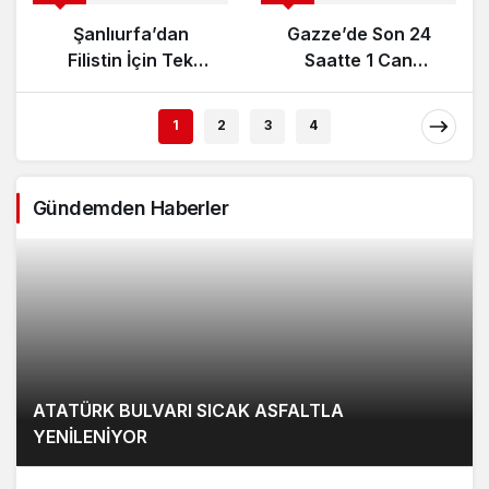
Şanlıurfa’dan
Gazze’de Son 24
Filistin İçin Tek
Saatte 1 Can
Yürek Çağrısı:
Kaybı, 5 Yaralı
Destek Konvoyu
1
2
3
4
Yarın Kentte
Karşılanacak
Gündemden Haberler
ATATÜRK BULVARI SICAK ASFALTLA
YENİLENİYOR