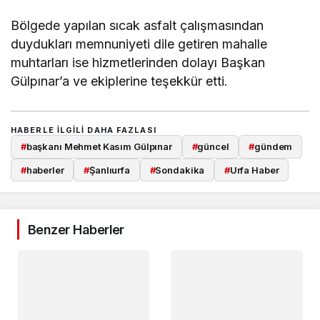
Bölgede yapılan sıcak asfalt çalışmasından
duydukları memnuniyeti dile getiren mahalle
muhtarları ise hizmetlerinden dolayı Başkan
Gülpınar’a ve ekiplerine teşekkür etti.
HABERLE ILGILI DAHA FAZLASI
#
başkanı Mehmet Kasım Gülpınar
#
güncel
#
gündem
#
haberler
#
Şanlıurfa
#
Sondakika
#
Urfa Haber
Benzer Haberler