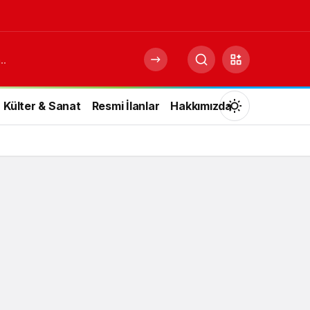
Külter & Sanat
Resmi İlanlar
Hakkımızda
Mod
değiştir
Gündüz Modu
Gündüz modunu seçin.
Gece Modu
Gece modunu seçin.