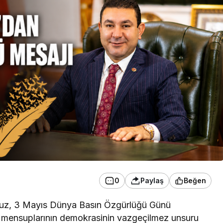
0
Paylaş
Beğen
uz, 3 Mayıs Dünya Basın Özgürlüğü Günü
ın mensuplarının demokrasinin vazgeçilmez unsuru