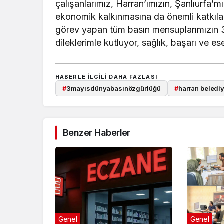
çalışanlarımız, Harran’ımızın, Şanlıurfa’mı
ekonomik kalkınmasına da önemli katkılar
görev yapan tüm basın mensuplarımızın 
dileklerimle kutluyor, sağlık, başarı ve ese
HABERLE ILGILI DAHA FAZLASI
#
3mayısdünyabasınözgürlüğü
#
harran beledi
Benzer Haberler
Genel
Genel