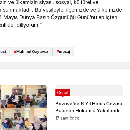
zın ve ülkemizin siyasi, sosyal, kültürel ve
 sunmaktadır. Bu vesileyle, ilçemizde ve ülkemizde
3 Mayıs Dünya Basın Özgürlüğü Günü’nü en içten
nlikler diliyorum.”
yesi
#
Mahmut Özyavuz
#
mesaj
Genel
Bozova’da 6 Yıl Hapis Cezası
Bulunan Hükümlü Yakalandı
17 saat önce