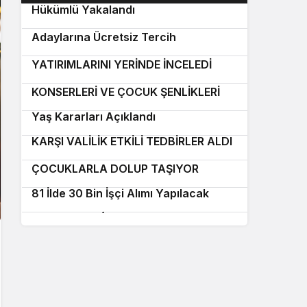
Tercih Danışmanlığı
Hükümlü Yakalandı
Eyyübiye Belediyesi’nden YKS
4
Adaylarına Ücretsiz Tercih
BAŞKAN GÜLPINAR, KIRSAL ULAŞIM
5
Danışmanlığı
YATIRIMLARINI YERİNDE İNCELEDİ
HALİLİYE BELEDİYESİ YAZ
6
KONSERLERİ VE ÇOCUK ŞENLİKLERİ
7
SÜRÜYOR
Yaş Kararları Açıklandı
ŞANLIURFA’DA FISTIK HIRSIZLIĞINA
8
KARŞI VALİLİK ETKİLİ TEDBİRLER ALDI
BÜYÜKŞEHİR’İN ÜCRETSİZ HAVUZLARI
10
9
ÇOCUKLARLA DOLUP TAŞIYOR
Şanlıurfa’da 3 Ağustos Nöbetçi
81 İlde 30 Bin İşçi Alımı Yapılacak
Eczaneleri Açıklandı