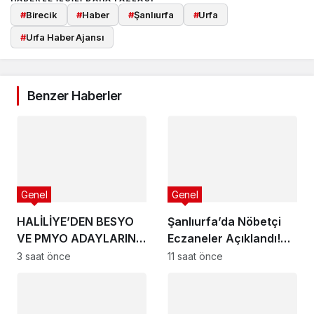
#
Birecik
#
Haber
#
Şanlıurfa
#
Urfa
#
Urfa Haber Ajansı
Benzer Haberler
Genel
Genel
HALİLİYE’DEN BESYO
Şanlıurfa’da Nöbetçi
VE PMYO ADAYLARINA
Eczaneler Açıklandı!
PROFESYONEL
İşte 5 Ağustos 2026
3 saat önce
11 saat önce
HAZIRLIK DESTEĞİ
Listesi