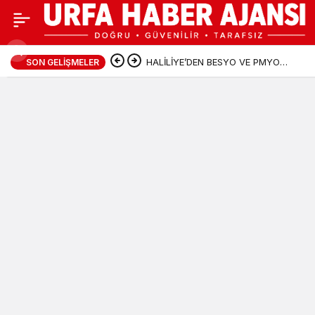
Birecik’te Hırsızlık
0
Şüphelileri
HALİLİYE’DEN BESYO VE PMYO
SON GELIŞMELER
ADAYLARINA PROFESYONEL
Jandarmadan Kaçamadı
HAZIRLIK DESTEĞİ