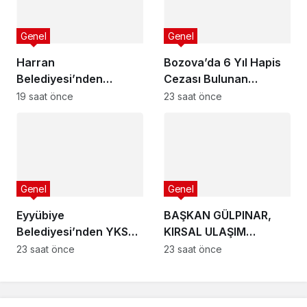
Genel
Genel
Harran
Bozova’da 6 Yıl Hapis
Belediyesi’nden
Cezası Bulunan
Üniversite Hayali Kuran
Hükümlü Yakalandı
19 saat önce
23 saat önce
Gençlere Ücretsiz YKS
Tercih Danışmanlığı
Genel
Genel
Eyyübiye
BAŞKAN GÜLPINAR,
Belediyesi’nden YKS
KIRSAL ULAŞIM
Adaylarına Ücretsiz
YATIRIMLARINI
23 saat önce
23 saat önce
Tercih Danışmanlığı
YERİNDE İNCELEDİ