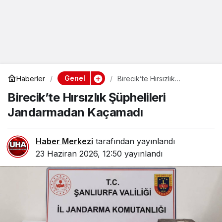
Genel
Haberler
Birecik’te Hırsızlık
Şüphelileri Jandarmadan
Birecik’te Hırsızlık Şüphelileri
Kaçamadı
Jandarmadan Kaçamadı
Haber Merkezi
tarafından yayınlandı
23 Haziran 2026, 12:50
yayınlandı