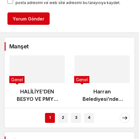
posta adresimi ve web site adresimi bu tarayıcıya kaydet.
Yorum Gönder
Manşet
Genel
Genel
HALİLİYE’DEN
Harran
BESYO VE PMYO
Belediyesi’nden
ADAYLARINA
Üniversite Hayali
PROFESYONEL
Kuran Gençlere
1
2
3
4
HAZIRLIK DESTEĞİ
Ücretsiz YKS
Tercih
Danışmanlığı