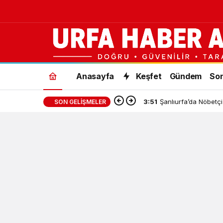
Anasayfa
Keşfet
Gündem
Son
3:51
Şanlıurfa’da Nöbetçi
SON GELIŞMELER