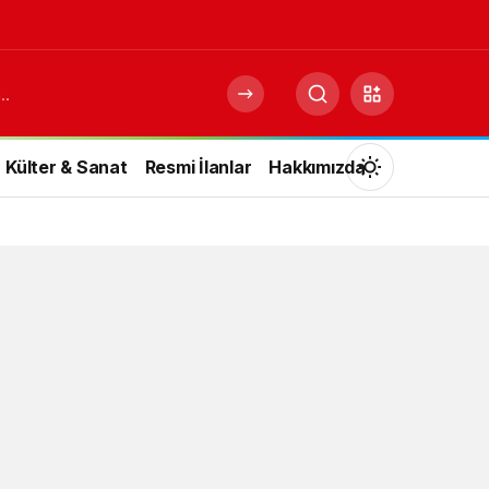
Külter & Sanat
Resmi İlanlar
Hakkımızda
Mod
değiştir
Gündüz Modu
Gündüz modunu seçin.
Gece Modu
Gece modunu seçin.