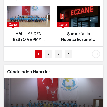
Genel
Genel
HALİLİYE’DEN
Şanlıurfa’da
BESYO VE PMYO
Nöbetçi Eczaneler
ADAYLARINA
Açıklandı! İşte 5
PROFESYONEL
Ağustos 2026
1
2
3
4
HAZIRLIK DESTEĞİ
Listesi
Gündemden Haberler