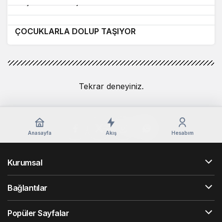
Yaş Kararları Açıklandı
VALİLİK ETKİLİ TEDBİRLER ALDI
BÜYÜKŞEHİR’İN ÜCRETSİZ HAVUZLARI
ÇOCUKLARLA DOLUP TAŞIYOR
Tekrar deneyiniz.
Anasayfa
Akış
Hesabım
Kurumsal
Bağlantılar
Popüler Sayfalar