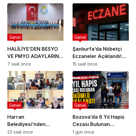
Genel
Genel
HALİLİYE’DEN BESYO
Şanlıurfa’da Nöbetçi
VE PMYO ADAYLARINA
Eczaneler Açıklandı!
PROFESYONEL
İşte 5 Ağustos 2026
7 saat önce
15 saat önce
HAZIRLIK DESTEĞİ
Listesi
Genel
Genel
Harran
Bozova’da 6 Yıl Hapis
Belediyesi’nden
Cezası Bulunan
Üniversite Hayali Kuran
Hükümlü Yakalandı
23 saat önce
1 gün önce