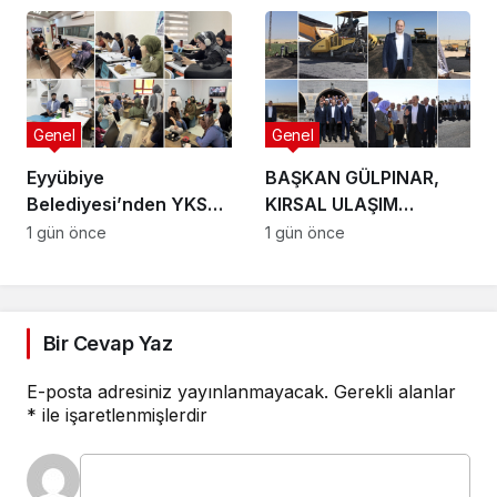
Gençlere Ücretsiz YKS
Tercih Danışmanlığı
Genel
Genel
Eyyübiye
BAŞKAN GÜLPINAR,
Belediyesi’nden YKS
KIRSAL ULAŞIM
Adaylarına Ücretsiz
YATIRIMLARINI
1 gün önce
1 gün önce
Tercih Danışmanlığı
YERİNDE İNCELEDİ
Bir Cevap Yaz
E-posta adresiniz yayınlanmayacak.
Gerekli alanlar
*
ile işaretlenmişlerdir