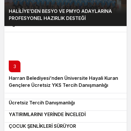
2
HALİLİYE’DEN BESYO VE PMYO ADAYLARINA
Şanlıurfa’da Nöbetçi Eczaneler Açıklandı! İşte 5
PROFESYONEL HAZIRLIK DESTEĞİ
Ağustos 2026 Listesi
3
4
Harran Belediyesi’nden Üniversite Hayali Kuran
Bozova’da 6 Yıl Hapis Cezası Bulunan Hükümlü
5
Gençlere Ücretsiz YKS Tercih Danışmanlığı
Yakalandı
Eyyübiye Belediyesi’nden YKS Adaylarına
6
Ücretsiz Tercih Danışmanlığı
BAŞKAN GÜLPINAR, KIRSAL ULAŞIM
7
YATIRIMLARINI YERİNDE İNCELEDİ
HALİLİYE BELEDİYESİ YAZ KONSERLERİ VE
9
8
ÇOCUK ŞENLİKLERİ SÜRÜYOR
ŞANLIURFA’DA FISTIK HIRSIZLIĞINA KARŞI
10