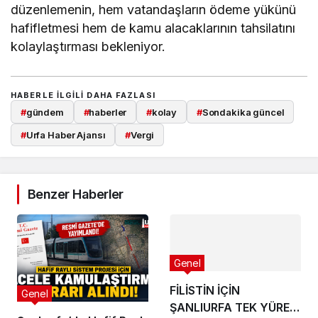
düzenlemenin, hem vatandaşların ödeme yükünü
hafifletmesi hem de kamu alacaklarının tahsilatını
kolaylaştırması bekleniyor.
HABERLE ILGILI DAHA FAZLASI
#
gündem
#
haberler
#
kolay
#
Sondakika güncel
#
Urfa Haber Ajansı
#
Vergi
Benzer Haberler
Genel
FİLİSTİN İÇİN
Genel
ŞANLIURFA TEK YÜREK