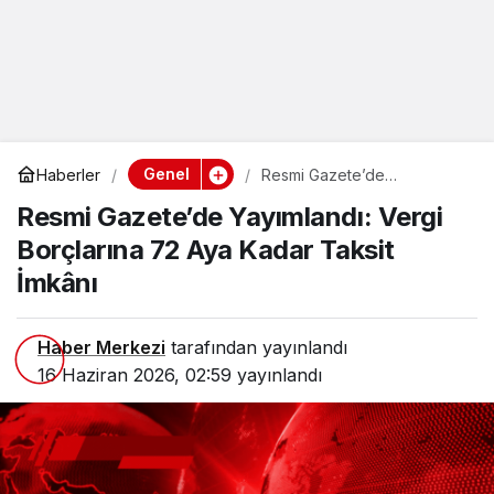
Genel
Haberler
Resmi Gazete’de
Yayımlandı: Vergi Borçlarına
Resmi Gazete’de Yayımlandı: Vergi
72 Aya Kadar Taksit İmkânı
Borçlarına 72 Aya Kadar Taksit
İmkânı
Haber Merkezi
tarafından yayınlandı
16 Haziran 2026, 02:59
yayınlandı