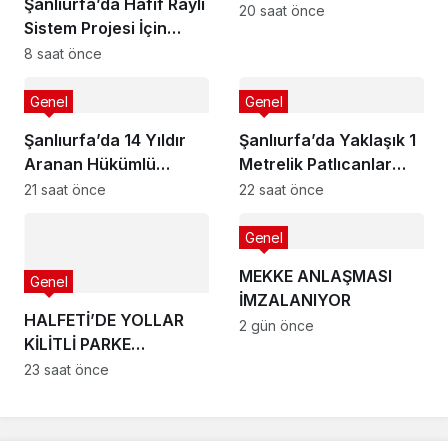
Şanlıurfa’da Hafif Raylı
OLDU
20 saat önce
Sistem Projesi İçin
Acele Kamulaştırma
8 saat önce
Kararı
Genel
Genel
Şanlıurfa’da 14 Yıldır
Şanlıurfa’da Yaklaşık 1
Aranan Hükümlü
Metrelik Patlıcanlar
Yakalandı
Şaşırttı
21 saat önce
22 saat önce
Genel
MEKKE ANLAŞMASI
Genel
İMZALANIYOR
HALFETİ’DE YOLLAR
2 gün önce
KİLİTLİ PARKE
TAŞLARIYLA
23 saat önce
YENİLENİYOR