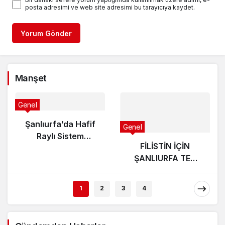
posta adresimi ve web site adresimi bu tarayıcıya kaydet.
Yorum Gönder
Manşet
Genel
Şanlıurfa’da Hafif
Genel
Raylı Sistem
FİLİSTİN İÇİN
Projesi İçin Acele
ŞANLIURFA TEK
Kamulaştırma
YÜREK OLDU
Kararı
1
2
3
4