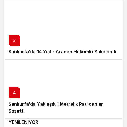
3
Şanlıurfa’da 14 Yıldır Aranan Hükümlü Yakalandı
4
Şanlıurfa’da Yaklaşık 1 Metrelik Patlıcanlar
5
Şaşırttı
HALFETİ’DE YOLLAR KİLİTLİ PARKE TAŞLARIYLA
6
7
YENİLENİYOR