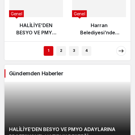
Genel
Genel
HALİLİYE’DEN
Harran
BESYO VE PMYO
Belediyesi’nden
ADAYLARINA
Üniversite Hayali
PROFESYONEL
Kuran Gençlere
1
2
3
4
HAZIRLIK DESTEĞİ
Ücretsiz YKS
Tercih
Danışmanlığı
Gündemden Haberler
HALİLİYE’DEN BESYO VE PMYO ADAYLARINA