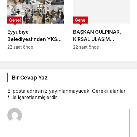
Genel
Genel
Eyyübiye
BAŞKAN GÜLPINAR,
Belediyesi’nden YKS
KIRSAL ULAŞIM
Adaylarına Ücretsiz
YATIRIMLARINI
22 saat önce
22 saat önce
Tercih Danışmanlığı
YERİNDE İNCELEDİ
Bir Cevap Yaz
E-posta adresiniz yayınlanmayacak.
Gerekli alanlar
*
ile işaretlenmişlerdir