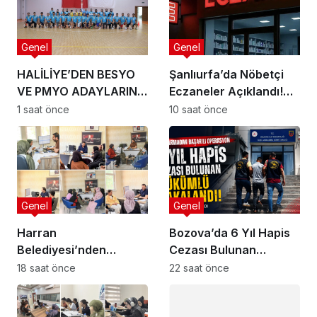
Genel
Genel
HALİLİYE’DEN BESYO
Şanlıurfa’da Nöbetçi
VE PMYO ADAYLARINA
Eczaneler Açıklandı!
PROFESYONEL
İşte 5 Ağustos 2026
1 saat önce
10 saat önce
HAZIRLIK DESTEĞİ
Listesi
Genel
Genel
Harran
Bozova’da 6 Yıl Hapis
Belediyesi’nden
Cezası Bulunan
Üniversite Hayali Kuran
Hükümlü Yakalandı
18 saat önce
22 saat önce
Gençlere Ücretsiz YKS
Tercih Danışmanlığı