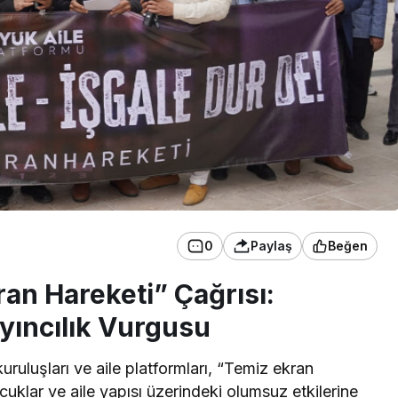
0
Paylaş
Beğen
ran Hareketi” Çağrısı:
yıncılık Vurgusu
kuruluşları ve aile platformları, “Temiz ekran
ocuklar ve aile yapısı üzerindeki olumsuz etkilerine