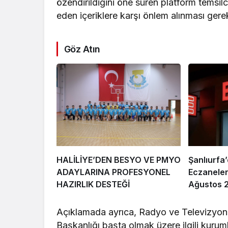
özendirildiğini öne süren platform temsilci
eden içeriklere karşı önlem alınması gerekti
Göz Atın
HALİLİYE’DEN BESYO VE PMYO
Şanlıurfa
ADAYLARINA PROFESYONEL
Eczaneler 
HAZIRLIK DESTEĞİ
Ağustos 2
Açıklamada ayrıca, Radyo ve Televizyon
Başkanlığı başta olmak üzere ilgili kurum