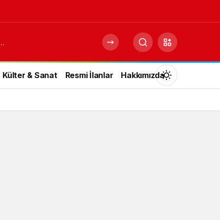
Külter & Sanat
Resmi İlanlar
Hakkımızda
Mod
değiştir
Gündüz Modu
Gündüz modunu seçin.
Gece Modu
Gece modunu seçin.