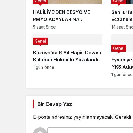
Genel
Genel
HALİLİYE’DEN BESYO VE
Şanlıurfa
PMYO ADAYLARINA
Eczaneler
PROFESYONEL HAZIRLIK
Ağustos 
5 saat önce
14 saat ön
DESTEĞİ
Genel
Genel
Bozova’da 6 Yıl Hapis Cezası
Bulunan Hükümlü Yakalandı
Eyyübiye
YKS Aday
1 gün önce
Tercih D
1 gün önce
Bir Cevap Yaz
E-posta adresiniz yayınlanmayacak.
Gerekli