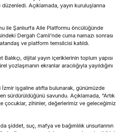
 düzenledi. Açıklamada, yayın kuruluşlarına
rmu ile Şanlıurfa Aile Platformu öncülüğünde
esindeki Dergah Camii’nde cuma namazı sonrası
tandaş ve platform temsilcisi katıldı.
alıkçı, dijital yayın içeriklerinin toplum yapısı
rel yozlaşmanın ekranlar aracılığıyla yayıldığını
i İzmir işgaline atıfta bulunarak, günümüzde
nden sürdürüldüğünü savundu. Açıklamada, “Artık
te çocuklar, zihinler, değerlerimiz ve geleceğimiz
ında şiddet, suç, mafya ve bağımlılık unsurlarının