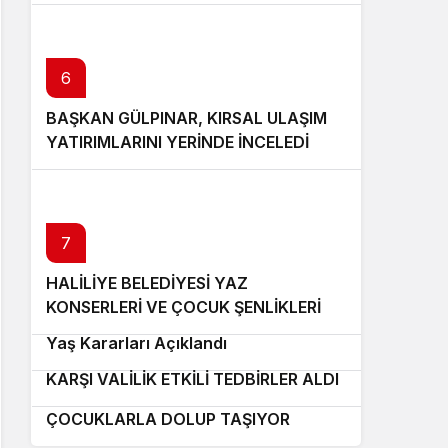
Danışmanlığı
6
BAŞKAN GÜLPINAR, KIRSAL ULAŞIM
YATIRIMLARINI YERİNDE İNCELEDİ
7
HALİLİYE BELEDİYESİ YAZ
8
KONSERLERİ VE ÇOCUK ŞENLİKLERİ
9
SÜRÜYOR
Yaş Kararları Açıklandı
ŞANLIURFA’DA FISTIK HIRSIZLIĞINA
10
KARŞI VALİLİK ETKİLİ TEDBİRLER ALDI
BÜYÜKŞEHİR’İN ÜCRETSİZ HAVUZLARI
ÇOCUKLARLA DOLUP TAŞIYOR