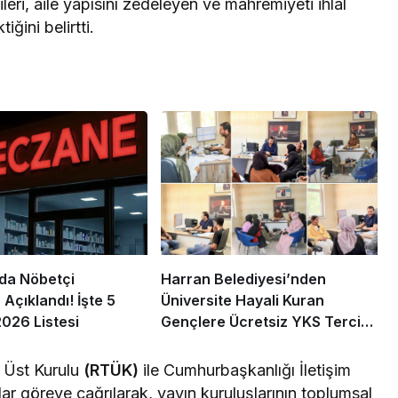
leri, aile yapısını zedeleyen ve mahremiyeti ihlal
ğini belirtti.
’da Nöbetçi
Harran Belediyesi’nden
Açıklandı! İşte 5
Üniversite Hayali Kuran
026 Listesi
Gençlere Ücretsiz YKS Tercih
Danışmanlığı
 Üst Kurulu
(RTÜK)
ile Cumhurbaşkanlığı İletişim
lar göreve çağrılarak, yayın kuruluşlarının toplumsal