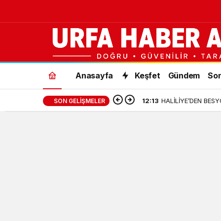
Anasayfa
Keşfet
Gündem
Son
12:13
HALİLİYE’DEN BES
SON GELIŞMELER