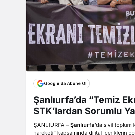
Google'da Abone Ol
Şanlıurfa’da “Temiz Ek
STK’lardan Sorumlu Ya
ŞANLIURFA –
Şanlıurfa
’da sivil toplum 
hareketi” kapsamında dijital içeriklerin ç