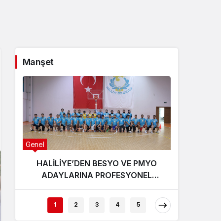
Sistem Modu
Sistem modunu seçin.
Manşet
Genel
Genel
HALİLİYE’DEN BESYO VE PMYO
Şanlı
ADAYLARINA PROFESYONEL
Açıkl
HAZIRLIK DESTEĞİ
1
2
3
4
5