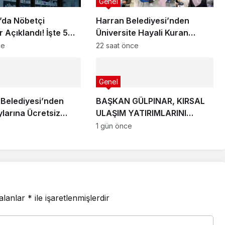
Genel
’da Nöbetçi
Harran Belediyesi’nden
 Açıklandı! İşte 5
Üniversite Hayali Kuran
2026 Listesi
Gençlere Ücretsiz YKS
ce
22 saat önce
Tercih Danışmanlığı
Genel
 Belediyesi’nden
BAŞKAN GÜLPINAR, KIRSAL
larına Ücretsiz
ULAŞIM YATIRIMLARINI
anışmanlığı
YERİNDE İNCELEDİ
1 gün önce
 alanlar
*
ile işaretlenmişlerdir