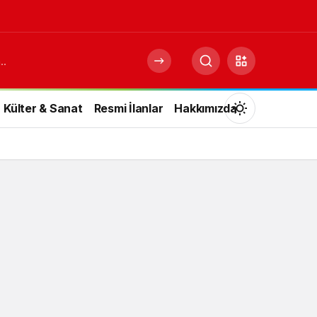
Külter & Sanat
Resmi İlanlar
Hakkımızda
Mod
değiştir
Gündüz Modu
Gündüz modunu seçin.
Gece Modu
Gece modunu seçin.