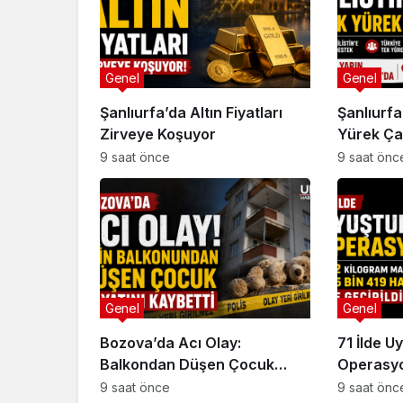
Genel
Genel
Şanlıurfa’da Altın Fiyatları
Şanlıurfa’
Zirveye Koşuyor
Yürek Ça
Konvoyu 
9 saat önce
9 saat önc
Karşılan
Genel
Genel
Bozova’da Acı Olay:
71 İlde U
Balkondan Düşen Çocuk
Operasy
Hayatını Kaybetti
9 saat önce
9 saat önc