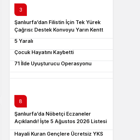
3
4
Şanlıurfa’dan Filistin İçin Tek Yürek
Çağrısı: Destek Konvoyu Yarın Kentte
5
Gazze’de Son 24 Saatte 1 Can Kaybı,
Karşılanacak
5 Yaralı
Bozova’da Acı Olay: Balkondan Düşen
7
6
Çocuk Hayatını Kaybetti
HALİLİYE’DEN BESYO VE PMYO
71 İlde Uyuşturucu Operasyonu
ADAYLARINA PROFESYONEL
HAZIRLIK DESTEĞİ
8
Şanlıurfa’da Nöbetçi Eczaneler
9
Açıklandı! İşte 5 Ağustos 2026 Listesi
10
Harran Belediyesi’nden Üniversite
Hayali Kuran Gençlere Ücretsiz YKS
Bozova’da 6 Yıl Hapis Cezası Bulunan