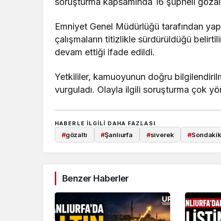
soruşturma kapsamında 16 şüpheli gözaltı
Emniyet Genel Müdürlüğü tarafından yapıl
çalışmaların titizlikle sürdürüldüğü belirti
devam ettiği ifade edildi.
Yetkililer, kamuoyunun doğru bilgilendiril
vurguladı. Olayla ilgili soruşturma çok yö
HABERLE ILGILI DAHA FAZLASI
#
gözaltı
#
Şanlıurfa
#
siverek
#
Sondaki
Benzer Haberler