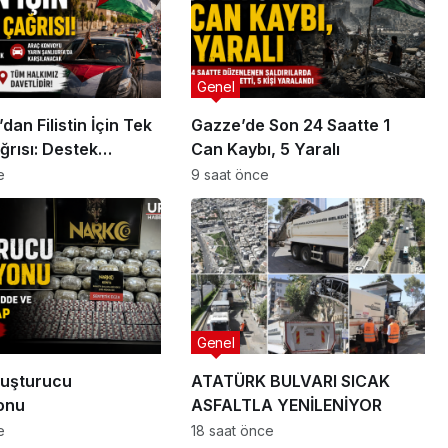
Genel
dan Filistin İçin Tek
Gazze’de Son 24 Saatte 1
ğrısı: Destek
Can Kaybı, 5 Yaralı
Yarın Kentte
e
9 saat önce
acak
Genel
yuşturucu
ATATÜRK BULVARI SICAK
onu
ASFALTLA YENİLENİYOR
e
18 saat önce