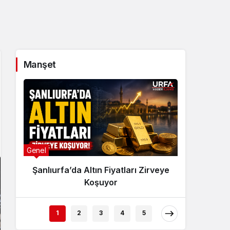
Sistem Modu
Sistem modunu seçin.
Manşet
Genel
Genel
Şanlıurfa’da Altın Fiyatları Zirveye
Şanl
Koşuyor
Yürek
Yar
1
2
3
4
5