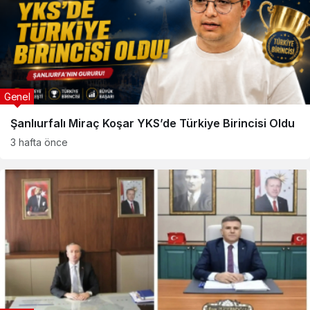
Genel
Şanlıurfalı Miraç Koşar YKS’de Türkiye Birincisi Oldu
3 hafta önce