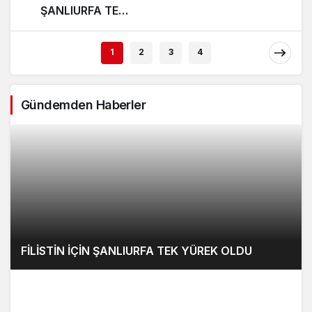
ŞANLIURFA TEK
Yakalandı
YÜREK OLDU
1
2
3
4
Gündemden Haberler
FİLİSTİN İÇİN ŞANLIURFA TEK YÜREK OLDU