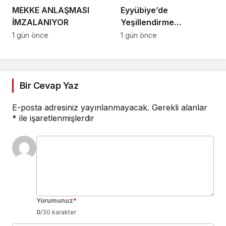
MEKKE ANLAŞMASI
Eyyübiye’de
İMZALANIYOR
Yeşillendirme
Çalışmaları Hız
1 gün önce
1 gün önce
Kesmiyor
Bir Cevap Yaz
E-posta adresiniz yayınlanmayacak.
Gerekli alanlar
*
ile işaretlenmişlerdir
Yorumunuz
*
0
/30 karakter