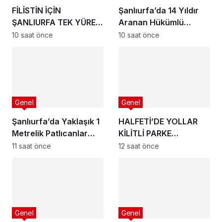
FİLİSTİN İÇİN
Şanlıurfa’da 14 Yıldır
ŞANLIURFA TEK YÜREK
Aranan Hükümlü
OLDU
Yakalandı
10 saat önce
10 saat önce
Genel
Genel
Şanlıurfa’da Yaklaşık 1
HALFETİ’DE YOLLAR
Metrelik Patlıcanlar
KİLİTLİ PARKE
Şaşırttı
TAŞLARIYLA
11 saat önce
12 saat önce
YENİLENİYOR
Genel
Genel