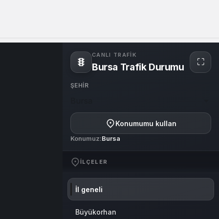
Sistem Modu
Sistem modunu seçin.
CANLI TRAFIK
⛶
Bursa Trafik Durumu
Tam
ekra
ŞEHIR
Bursa
Konumumu kullan
Konumuz:
Bursa
İLÇELER
İl geneli
Büyükorhan