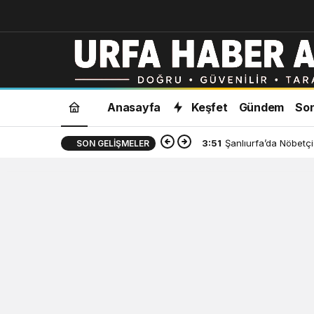
Anasayfa
Keşfet
Gündem
Son
3:51
Şanlıurfa’da Nöbetçi
SON GELIŞMELER