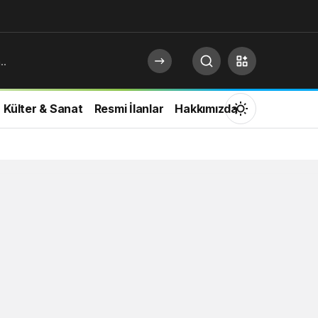
Külter & Sanat
Resmi İlanlar
Hakkımızda
Mod
değiştir
Gündüz Modu
Gündüz modunu seçin.
Gece Modu
Gece modunu seçin.