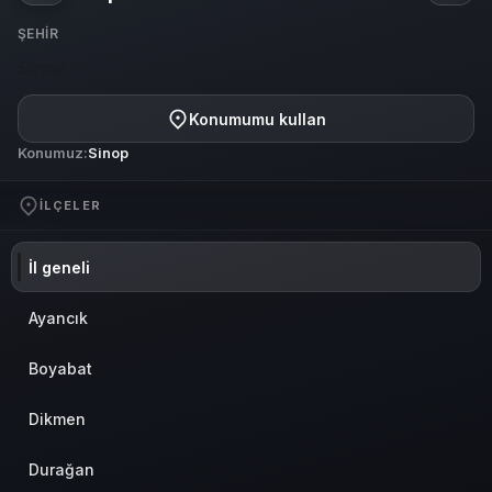
ekra
ŞEHIR
Sinop
Konumumu kullan
Konumuz:
Sinop
İLÇELER
İl geneli
Ayancık
Boyabat
Dikmen
Durağan