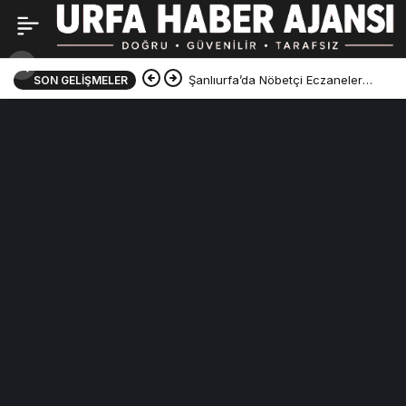
Şanlıurfa’da Nöbetçi Eczaneler
SON GELIŞMELER
Açıklandı! İşte 5 Ağustos 2026
Listesi