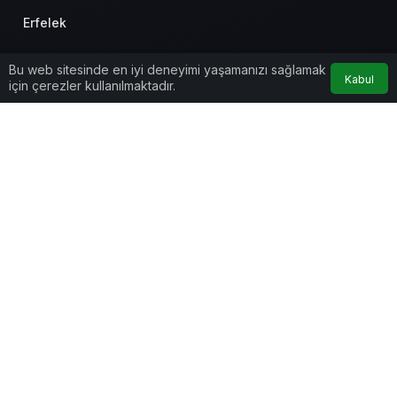
Erfelek
Gerze
Bu web sitesinde en iyi deneyimi yaşamanızı sağlamak
Kabul
için çerezler kullanılmaktadır.
Merkez
Saraydüzü
Türkeli
Anasayfa
Akış
Hesabım
Kurumsal
Bağlantılar
Popüler Sayfalar